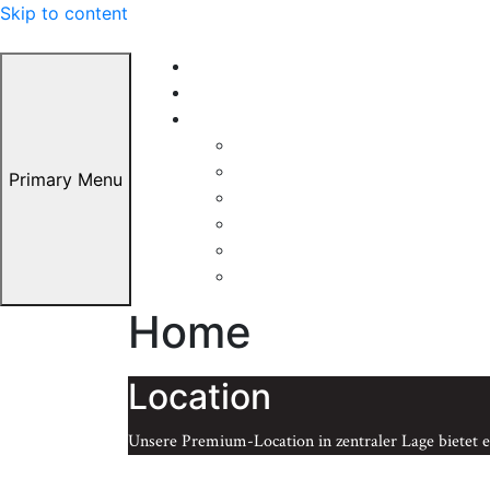
Skip to content
Home
Über Uns
Leistungen
Hochzeiten
Firmenevents
Primary Menu
Abiball
Catering
Messen
Sonstige Veranstaltungen
Home
Location
Unsere Premium-Location in zentraler Lage bietet e